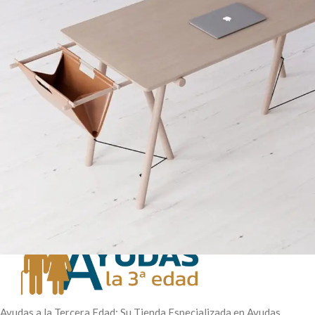
Et vestibulum quis a suspendisse
Decor
Ayudas a la Tercera Edad: Su Tienda Especializada en Ayudas