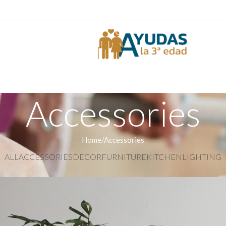
Accessories
Home
Accessories
ALL
ACCESSORIES
DECOR
FURNITURE
KITCHEN
LIGHTING