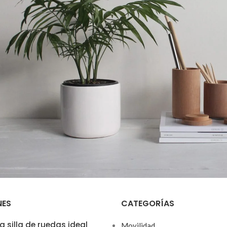
NES
CATEGORÍAS
Accessories
Potenti parturient parturie
a silla de ruedas ideal
Movilidad