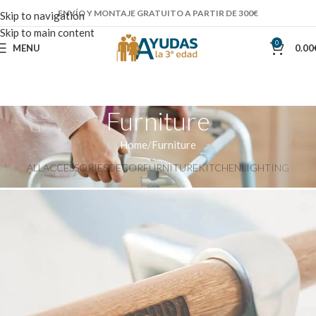
ENVÍO Y MONTAJE GRATUITO A PARTIR DE 300€
Skip to navigation
Skip to main content
0
MENU
0.00
Furniture
Home
Furniture
ALL
ACCESSORIES
DECOR
FURNITURE
KITCHEN
LIGHTING