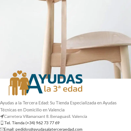
A lacus bibendum pulvinar
Furniture
Ayudas a la Tercera Edad: Su Tienda Especializada en Ayudas
Técnicas en Domicilio en Valencia
Carretera Villamarxant 8. Benaguasil. Valencia
Tel. Tienda (+34) 962 73 77 69
Email: pedidos@ayudasalaterceraedad.com