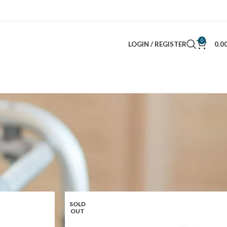
0
LOGIN / REGISTER
0.0
Show
9
12
18
24
SOLD
OUT