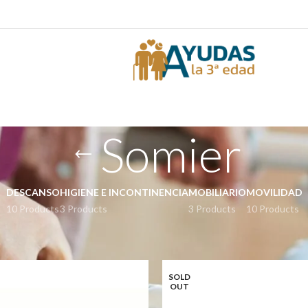
Somier
DESCANSO
HIGIENE E INCONTINENCIA
MOBILIARIO
MOVILIDAD
10 Products
3 Products
3 Products
10 Products
o
Camas
Somier
SOLD
OUT