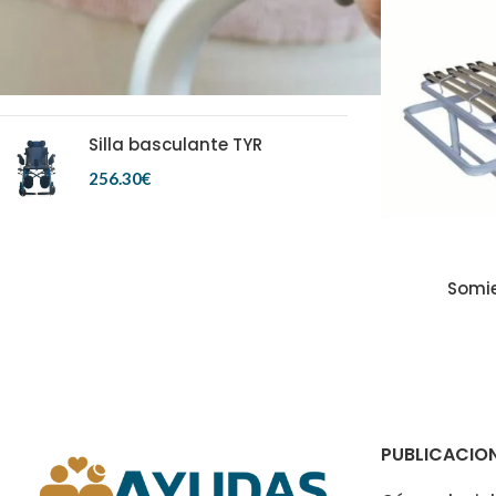
Andadores de 2 Ruedas Polar
66.00
€
IVA Incl.
Silla basculante TYR
256.30
€
Somie
PUBLICACIO