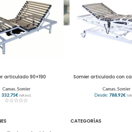
r articulado 90×190
Somier articulado con ca
Camas
,
Somier
Camas
,
Somier
332.75
€
Desde:
788.92
€
IVA Incl.
IVA
NES
CATEGORÍAS