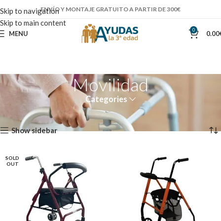
ENVÍO Y MONTAJE GRATUITO A PARTIR DE 300€
Skip to navigation
Skip to main content
0
MENU
0.00
Movilidad
Categories
Inicio
Movilidad
Mostrando los 10 resultados
Show sidebar
SOLD
OUT