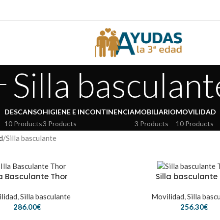
Silla basculant
DESCANSO
HIGIENE E INCONTINENCIA
MOBILIARIO
MOVILIDAD
10 Products
3 Products
3 Products
10 Products
d
Silla basculante
la Basculante Thor
Silla basculante
lidad
,
Silla basculante
Movilidad
,
Silla basc
286.00
€
256.30
€