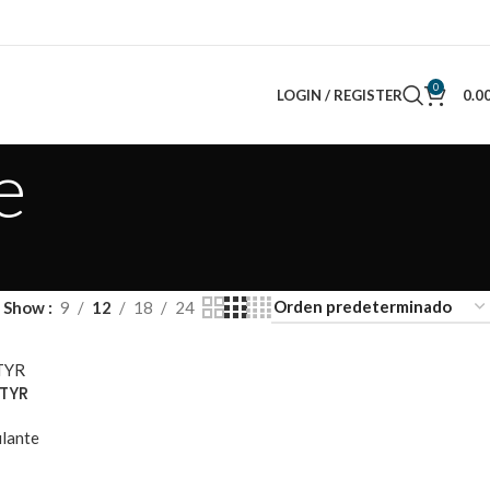
0
LOGIN / REGISTER
0.0
e
Show
9
12
18
24
 TYR
ulante