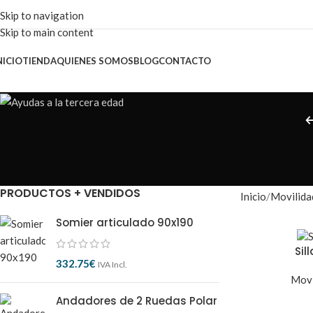
Skip to navigation
Skip to main content
NICIO
TIENDA
QUIENES SOMOS
BLOG
CONTACTO
PRODUCTOS + VENDIDOS
Inicio
Movilida
Somier articulado 90x190
Sil
332.75
€
IVA Incl.
Movi
Andadores de 2 Ruedas Polar