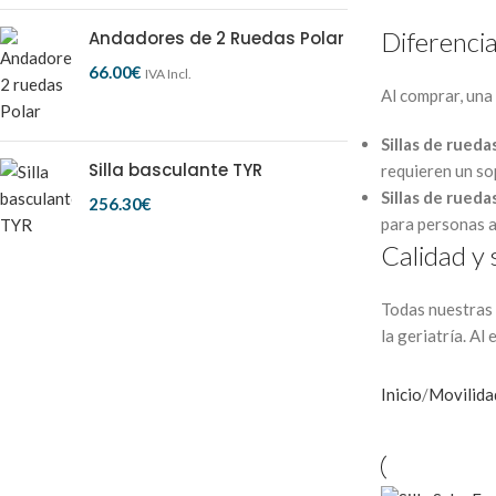
Diferencia
Andadores de 2 Ruedas Polar
66.00
€
IVA Incl.
Al comprar, una 
Sillas de rueda
Silla basculante TYR
requieren un so
Sillas de rueda
256.30
€
para personas ac
Calidad y 
Todas nuestras 
la geriatría. Al
Inicio
Movilida