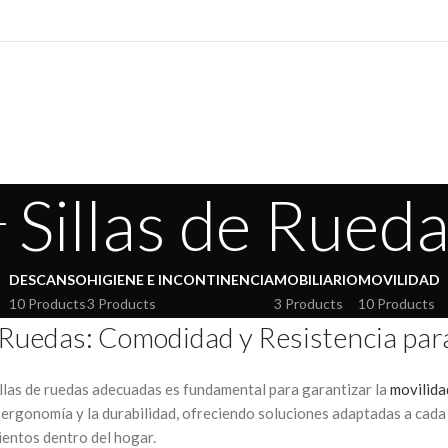
Sillas de Rued
DESCANSO
HIGIENE E INCONTINENCIA
MOBILIARIO
MOVILIDAD
10 Products
3 Products
3 Products
10 Products
e Ruedas: Comodidad y Resistencia pa
illas de ruedas adecuadas es fundamental para garantizar la
movilida
a ergonomía y la durabilidad, ofreciendo soluciones adaptadas a cada 
entos dentro del hogar.