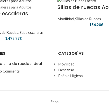
Sillas de ruedas A
e escaleras
Movilidad
,
Sillas de Ruedas
156.20
€
as de Ruedas
,
Sube escaleras
1,499.99
€
NES
CATEGORÍAS
a silla de ruedas ideal
Movilidad
Descanso
o Comments
Baño e Higiena
Shop