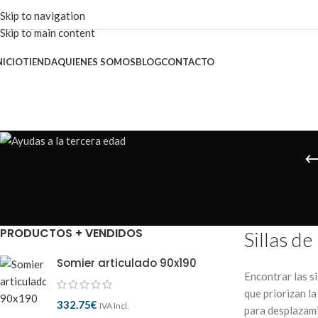
Skip to navigation
Skip to main content
NICIO
TIENDA
QUIENES SOMOS
BLOG
CONTACTO
PRODUCTOS + VENDIDOS
Sillas d
Somier articulado 90x190
Encontrar las s
que priorizan l
332.75
€
IVA Incl.
para desplazami